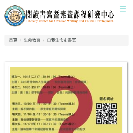
跳
到
主
要
內
容
首頁
生命教育
自我生命史書寫
區