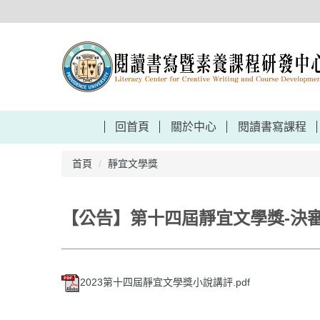
跳
到
主
要
內
容
區
回首頁
關於中心
閱讀書寫課程
首頁
靜宜文學獎
【公告】第十四屆靜宜文學獎-決
2023第十四屆靜宜文學獎小說講評.pdf